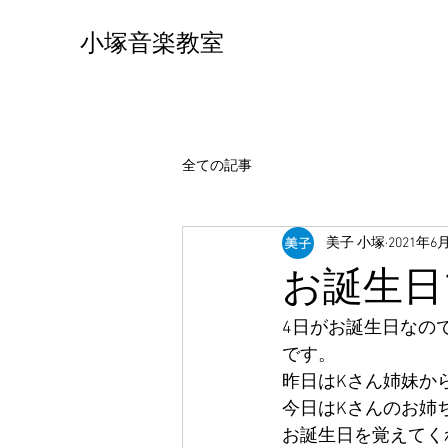
小塚音楽教室
全ての記事
美子 小塚
2021年6
お誕生日
4日がお誕生日なの
です。
昨日はKさん姉妹か
今日はKさんのお姉
お誕生日を覚えてくれ