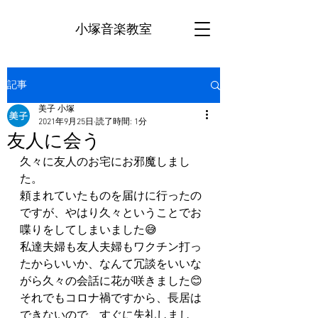
小塚音楽教室
記事
美子 小塚
2021年9月25日
読了時間: 1分
友人に会う
久々に友人のお宅にお邪魔しまし
た。
頼まれていたものを届けに行ったの
ですが、やはり久々ということでお
喋りをしてしまいました😅
私達夫婦も友人夫婦もワクチン打っ
たからいいか、なんて冗談をいいな
がら久々の会話に花が咲きました😊
それでもコロナ禍ですから、長居は
できないので、すぐに失礼しまし