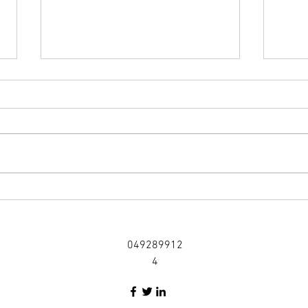
新学
ミニコンサート
049289912
4