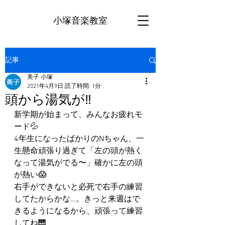
小塚音楽教室
記事
美子 小塚
2021年4月9日
読了時間: 1分
頭から湯気が‼️
新学期が始まって、みんなお疲れモ
ード💦
4年生になったばかりのNちゃん、一
生懸命頑張り過ぎて「左の頭が熱く
なって湯気がでる〜」確かに左の頭
が熱い😱
右手ができないと必死で右手の練習
してたからかな…。きっと来週はで
きるようになるから、頑張って練習
してね🎹