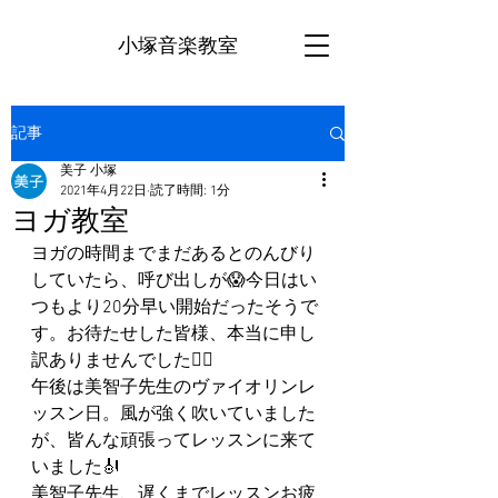
小塚音楽教室
記事
美子 小塚
2021年4月22日
読了時間: 1分
ヨガ教室
ヨガの時間までまだあるとのんびり
していたら、呼び出しが😱今日はい
つもより20分早い開始だったそうで
す。お待たせした皆様、本当に申し
訳ありませんでした🙇‍♀️
午後は美智子先生のヴァイオリンレ
ッスン日。風が強く吹いていました
が、皆んな頑張ってレッスンに来て
いました🎻
美智子先生、遅くまでレッスンお疲