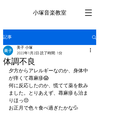
小塚音楽教室
記事
美子 小塚
2022年1月2日
読了時間: 1分
体調不良
夕方からアレルギーなのか、身体中
が痒くて蕁麻疹😱
何に反応したのか、慌てて薬を飲み
ました。とりあえず、蕁麻疹も治ま
りほっ😔
お正月で色々食べ過ぎたかな💦