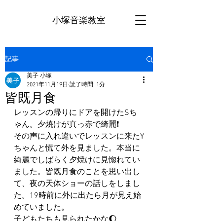
小塚音楽教室
記事
美子 小塚
2021年11月19日
読了時間: 1分
皆既月食
レッスンの帰りにドアを開けたSち
ゃん。夕焼けが真っ赤で綺麗❗️
その声に入れ違いでレッスンに来たY
ちゃんと慌て外を見ました。本当に
綺麗でしばらく夕焼けに見惚れてい
ました。皆既月食のことを思い出し
て、夜の天体ショーの話しをしまし
た。19時前に外に出たら月が見え始
めていました。
子どもたちも見られたかな🌔